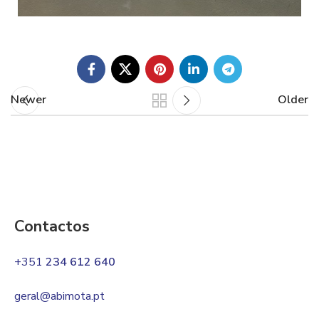
Newer
Older
Contactos
+351
234 612 640
geral@abimota.pt