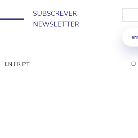
SUBSCREVER
NEWSLETTER
EN
FR
PT
Política de Privacidade
Links Úteis
Condições Gerais de Venda