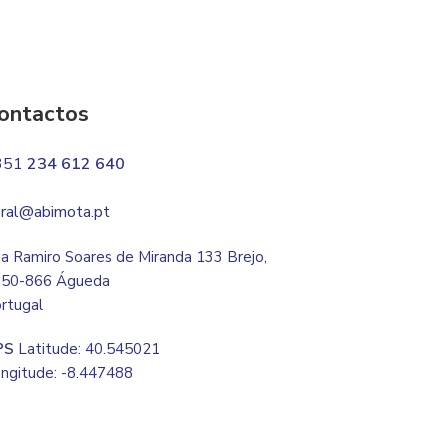
ontactos
351
234 612 640
ral@abimota.pt
a Ramiro Soares de Miranda 133 Brejo,
50-866 Águeda
rtugal
PS
Latitude: 40.545021
ngitude: -8.447488