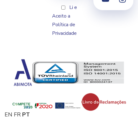
Li e
Aceito a
Política de
Privacidade
EN
FR
PT
© 2024
ABIMOTA
- Associação Nacional das Indústrias de Duas
Rodas, Ferragens, Mobiliário e Atividades Complementares dos