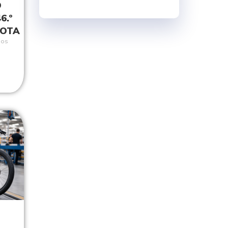
O
6.º
MOTA
ios