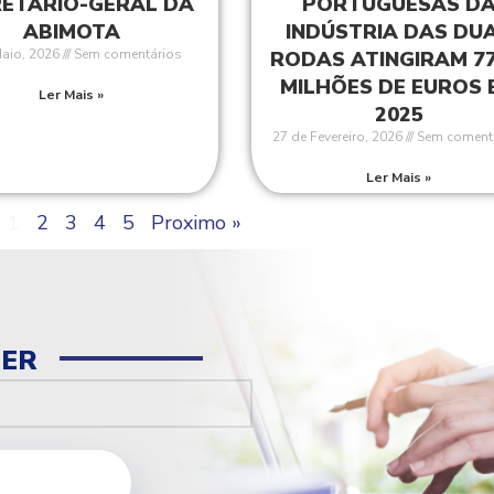
RETÁRIO-GERAL DA
PORTUGUESAS D
ABIMOTA
INDÚSTRIA DAS DU
Maio, 2026
Sem comentários
RODAS ATINGIRAM 77
MILHÕES DE EUROS 
Ler Mais »
2025
27 de Fevereiro, 2026
Sem coment
Ler Mais »
1
2
3
4
5
Proximo »
TER