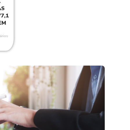
A
AS
7,1
EM
ários