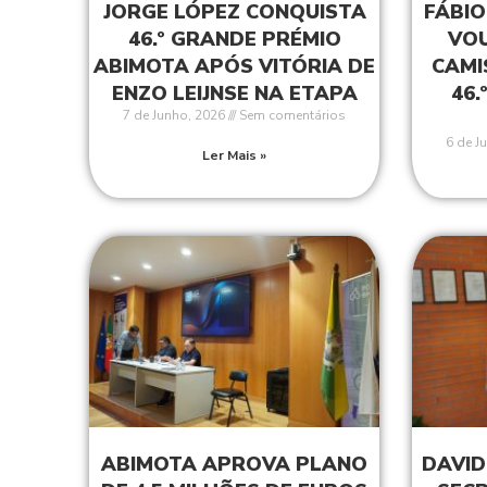
JORGE LÓPEZ CONQUISTA
FÁBIO
46.º GRANDE PRÉMIO
VOU
ABIMOTA APÓS VITÓRIA DE
CAMI
ENZO LEIJNSE NA ETAPA
46.
7 de Junho, 2026
Sem comentários
6 de J
Ler Mais »
ABIMOTA APROVA PLANO
DAVID