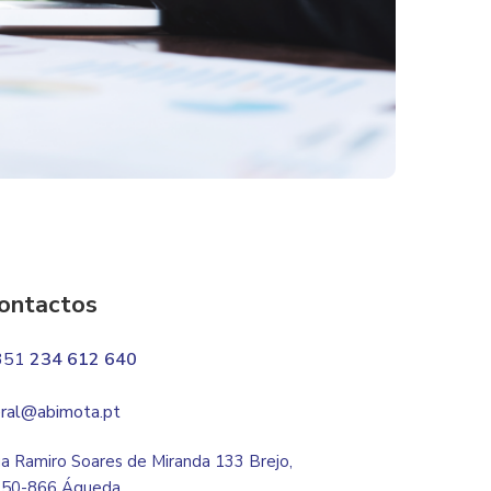
ontactos
351
234 612 640
ral@abimota.pt
a Ramiro Soares de Miranda 133 Brejo,
50-866 Águeda