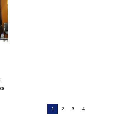
a
sa
1
2
3
4