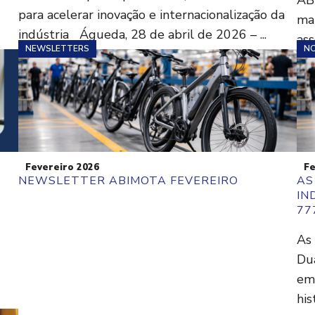
ABI
para acelerar inovação e internacionalização da
mai
indústria Águeda, 28 de abril de 2026 – ...
asso
NEWSLETTERS
NO
Fevereiro 2026
Fe
NEWSLETTER ABIMOTA FEVEREIRO
AS
IN
77
As
Du
em
his