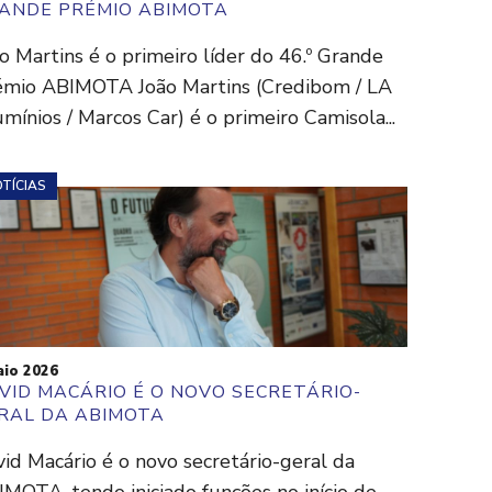
ANDE PRÉMIO ABIMOTA
o Martins é o primeiro líder do 46.º Grande
émio ABIMOTA João Martins (Credibom / LA
mínios / Marcos Car) é o primeiro Camisola...
TÍCIAS
io 2026
VID MACÁRIO É O NOVO SECRETÁRIO-
RAL DA ABIMOTA
id Macário é o novo secretário-geral da