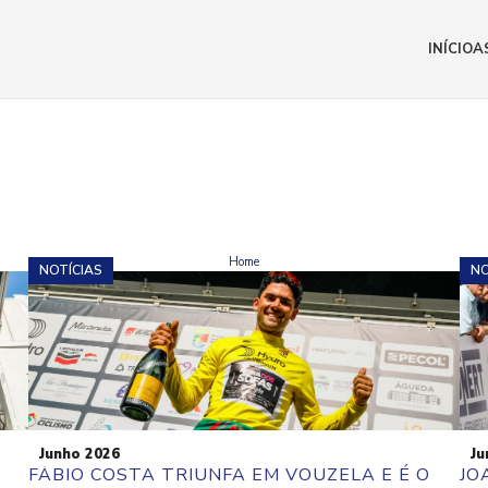
INÍCIO
A
POSTS BY
JOSEPINTO
Home
NOTÍCIAS
NO
Junho 2026
Ju
FÁBIO COSTA TRIUNFA EM VOUZELA E É O
JO