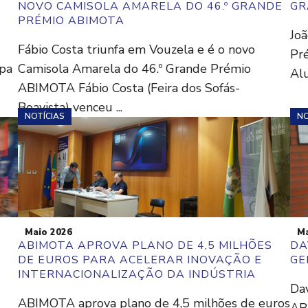
NOVO CAMISOLA AMARELA DO 46.º GRANDE
GR
PRÉMIO ABIMOTA
Joã
Fábio Costa triunfa em Vouzela e é o novo
Pr
apa
Camisola Amarela do 46.º Grande Prémio
Alu
ABIMOTA Fábio Costa (Feira dos Sofás-
Boavista) venceu ...
NOTÍCIAS
NO
Maio 2026
Ma
ABIMOTA APROVA PLANO DE 4,5 MILHÕES
DA
DE EUROS PARA ACELERAR INOVAÇÃO E
GE
INTERNACIONALIZAÇÃO DA INDÚSTRIA
Dav
ABIMOTA aprova plano de 4,5 milhões de euros