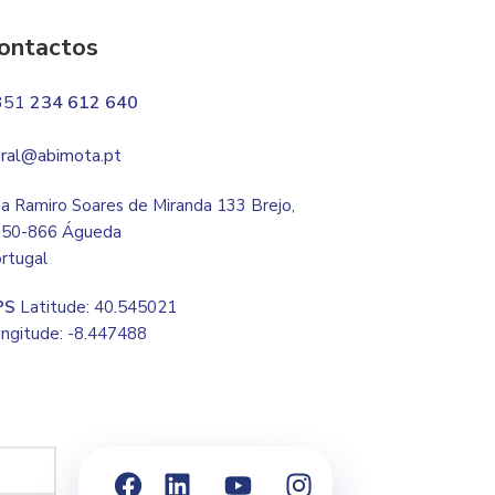
ontactos
351
234 612 640
ral@abimota.pt
a Ramiro Soares de Miranda 133 Brejo,
50-866 Águeda
rtugal
PS
Latitude: 40.545021
ngitude: -8.447488