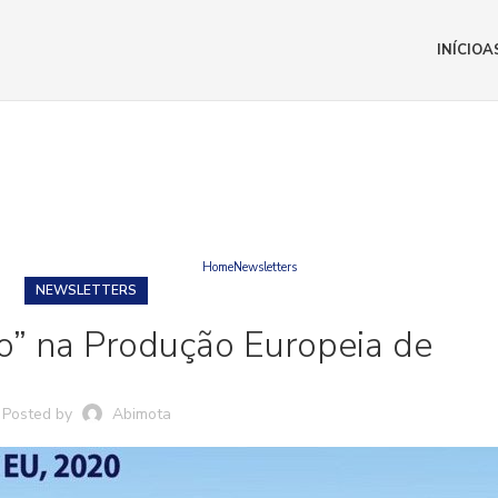
INÍCIO
A
BLOG
Home
Newsletters
NEWSLETTERS
o” na Produção Europeia de
Posted by
Abimota