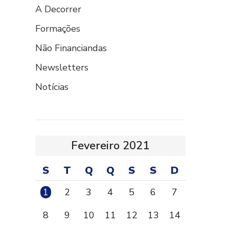
A Decorrer
Formações
Não Financiandas
Newsletters
Notícias
Fevereiro 2021
S
T
Q
Q
S
S
D
1
2
3
4
5
6
7
8
9
10
11
12
13
14