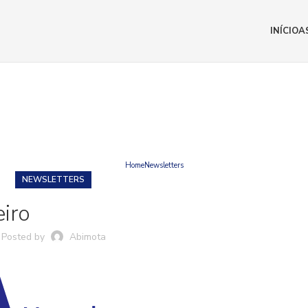
INÍCIO
A
BLOG
Home
Newsletters
NEWSLETTERS
iro
Posted by
Abimota